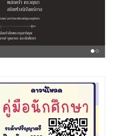
สถิตอยู่ในใจตราบนิรัน