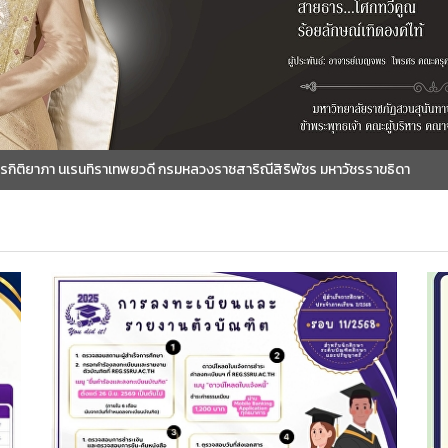
ยาภา นเรนทิราเทพยวดี กรมหลวงราชสาริณีสิริพัชร มหาวัชรราขธิดา