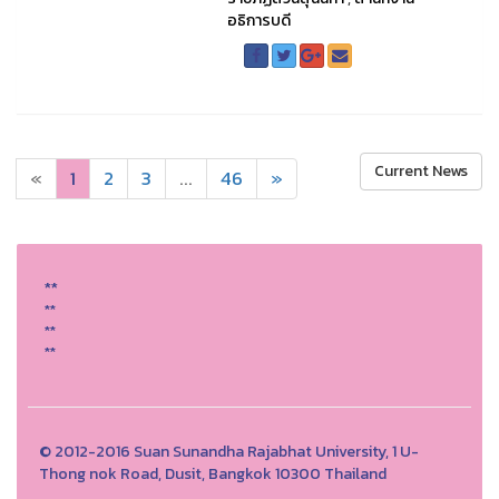
อธิการบดี
Current News
«
1
2
3
...
46
»
**
**
**
**
© 2012-2016 Suan Sunandha Rajabhat University, 1 U-
Thong nok Road, Dusit, Bangkok 10300 Thailand