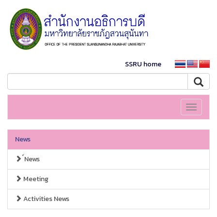
SSRU home
Toggle
navigati
News
์News
Meeting
Activities News