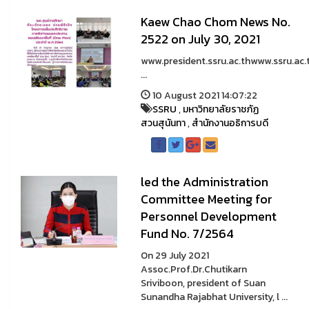
Kaew Chao Chom News No.
2522 on July 30, 2021
www.president.ssru.ac.thwww.ssru.ac.
...
10 August 2021 14:07:22
SSRU
,
มหาวิทยาลัยราชภัฏ
สวนสุนันทา
,
สำนักงานอธิการบดี
led the Administration
Committee Meeting for
Personnel Development
Fund No. 7/2564
On 29 July 2021
Assoc.Prof.Dr.Chutikarn
Sriviboon, president of Suan
Sunandha Rajabhat University, l ...