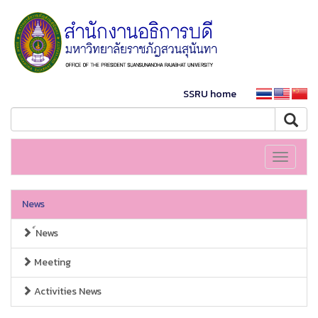
SSRU home
Toggle
navigati
News
์News
Meeting
Activities News