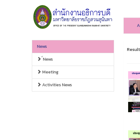
A
News
Result
์News
Meeting
Activities News