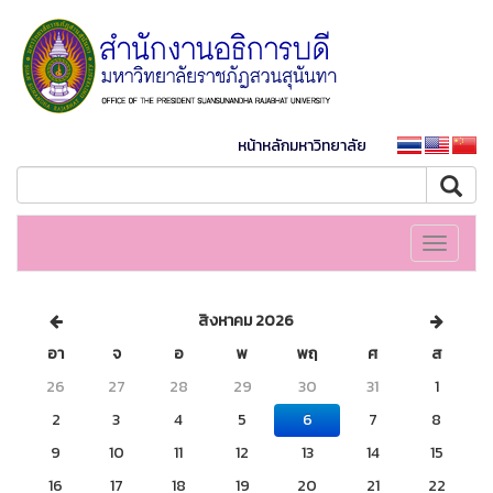
หน้าหลักมหาวิทยาลัย
Toggle
navigati
สิงหาคม 2026
อา
จ
อ
พ
พฤ
ศ
ส
26
27
28
29
30
31
1
2
3
4
5
6
7
8
9
10
11
12
13
14
15
16
17
18
19
20
21
22