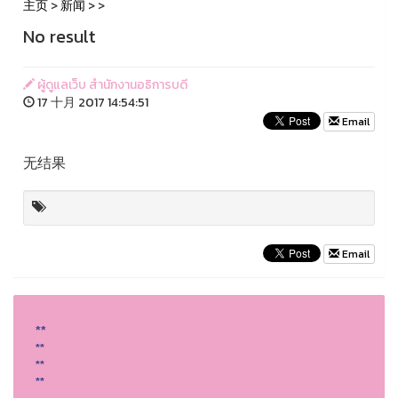
主页
>
新闻
>
>
No result
ผู้ดูแลเว็บ สำนักงานอธิการบดี
17 十月 2017 14:54:51
Email
无结果
Email
**
**
**
**