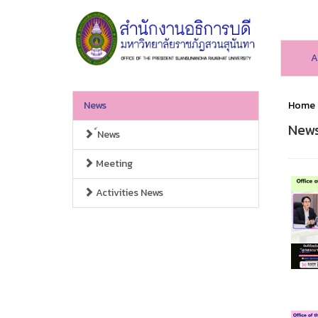
A
News
Home
New
์News
Meeting
Activities News