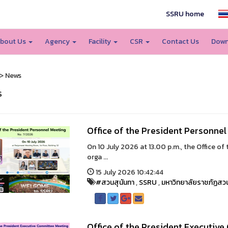
SSRU home
bout Us
Agency
Facility
CSR
Contact Us
Down
> News
s
Office of the President Personne
On 10 July 2026 at 13.00 p.m., the Office of 
orga ...
15 July 2026 10:42:44
#สวนสุนันทา
,
SSRU
,
มหาวิทยาลัยราชภัฏสวน
Office of the President Executiv